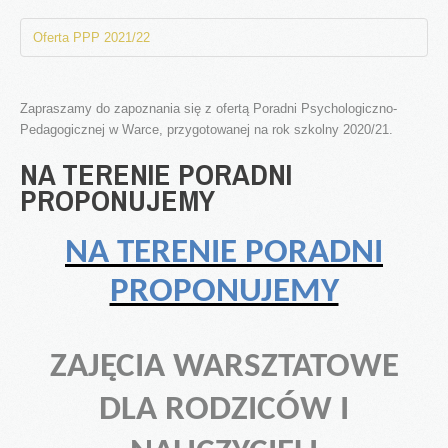
Akty prawne
Godziny Pracy
Oferta PPP 2021/22
Standardy ochrony małoletnich
Oferta
Zapraszamy do zapoznania się z ofertą Poradni Psychologiczno-
Pedagogicznej w Warce, przygotowanej na rok szkolny 2020/21.
Warto wiedzieć
NA TERENIE PORADNI
Oferta 2025/2026
PROPONUJEMY
Nowości i Artykuły
Aktualności
NA TERENIE PORADNI
Relacje
PROPONUJEMY
Artykuły
Gazetka - Wiadomości Poradniane
ZAJĘCIA WARSZTATOWE
Galeria zdjęć
Orzecznictwo
DLA RODZICÓW I
Terminy posiedzeń