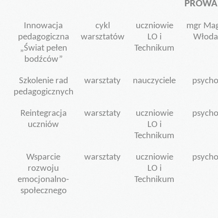
PROWA
Innowacja
cykl
uczniowie
mgr Mag
pedagogiczna
warsztatów
LO i
Włoda
„Świat pełen
Technikum
bodźców”
Szkolenie rad
warsztaty
nauczyciele
psycho
pedagogicznych
Reintegracja
warsztaty
uczniowie
psycho
uczniów
LO i
Technikum
Wsparcie
warsztaty
uczniowie
psycho
rozwoju
LO i
emocjonalno-
Technikum
społecznego