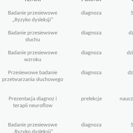
Badanie przesiewowe
diagnoza
5
„Ryzyko dysleksji”
Badanie przesiewowe
diagnoza
dz
słuchu
Badanie przesiewowe
diagnoza
dzi
wzroku
Przesiewowe badanie
diagnoza
dz
przetwarzania słuchowego
Prezentacja diagnoz i
prelekcje
nauczy
terapii neuroflow
Badanie przesiewowe
diagnoza
5
„Ryzyko dysleksji”