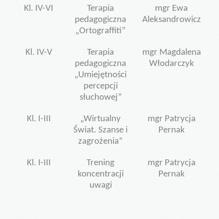
Kl. IV-VI
Terapia
mgr Ewa
pedagogiczna
Aleksandrowicz
„Ortograffiti”
Kl. IV-V
Terapia
mgr Magdalena
pedagogiczna
Włodarczyk
„Umiejętności
percepcji
słuchowej”
Kl. I-III
„Wirtualny
mgr Patrycja
Świat. Szanse i
Pernak
zagrożenia”
Kl. I-III
Trening
mgr Patrycja
koncentracji
Pernak
uwagi