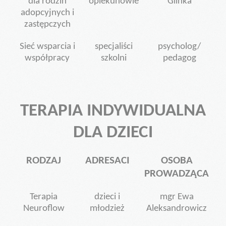
dla rodzin
opiekunowie
Glinka
adopcyjnych i
zastępczych
Sieć wsparcia i
specjaliści
psycholog/
współpracy
szkolni
pedagog
TERAPIA INDYWIDUALNA
DLA DZIECI
RODZAJ
ADRESACI
OSOBA
PROWADZĄCA
Terapia
dzieci i
mgr Ewa
Neuroflow
młodzież
Aleksandrowicz