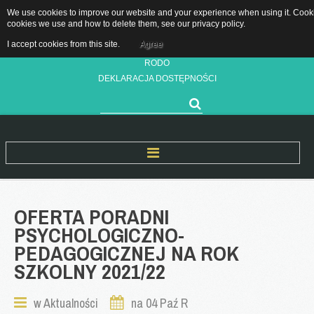
We use cookies to improve our website and your experience when using it. Cookies
Grójecka 11, 05-660 Warka
cookies we use and how to delete them, see our
privacy policy
.
sekretariat.pppwarka@grojec.pl
I accept cookies from this site.
Agree
48 667 28 89 / 505 761 583
RODO
DEKLARACJA DOSTĘPNOŚCI
Szukaj...
Start
OFERTA
PORADNI
PSYCHOLOGICZNO-
O Nas
PEDAGOGICZNEJ
NA
ROK
Nasza historia
SZKOLNY
2021/22
Kadra pedagogiczna
Rejon Działania
w
Aktualności
na 04 Paź R