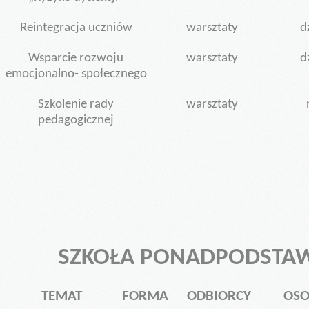
Reintegracja uczniów
warsztaty
dz
Wsparcie rozwoju
warsztaty
dz
emocjonalno- społecznego
Szkolenie rady
warsztaty
pedagogicznej
SZKOŁA PONADPODST
TEMAT
FORMA
ODBIORCY
OS