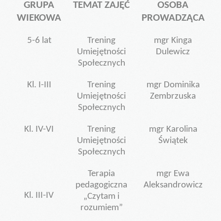
GRUPA
TEMAT ZAJĘĆ
OSOBA
WIEKOWA
PROWADZĄCA
5-6 lat
Trening
mgr Kinga
Umiejętności
Dulewicz
Społecznych
Kl. I-III
Trening
mgr Dominika
Umiejętności
Zembrzuska
Społecznych
Kl. IV-VI
Trening
mgr Karolina
Umiejętności
Świątek
Społecznych
Terapia
mgr Ewa
pedagogiczna
Aleksandrowicz
Kl. III-IV
„Czytam i
rozumiem”