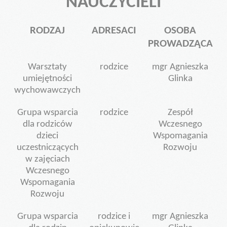
NAUCZYCIELI
Rodzaje wydawanych orzeczeń
Pytania i odpowiedzi
RODZAJ
ADRESACI
OSOBA
Wczesne Wspomaganie Rozwoju
PROWADZĄCA
Procedury
Warsztaty
rodzice
mgr Agnieszka
Harmonogramy
umiejętności
Glinka
wychowawczych
Wydarzenia i Relacje
Do pobrania
Grupa wsparcia
rodzice
Zespół
dla rodziców
Wczesnego
Kontakt
dzieci
Wspomagania
uczestniczących
Rozwoju
w zajęciach
Wczesnego
Wspomagania
Rozwoju
Grupa wsparcia
rodzice i
mgr Agnieszka