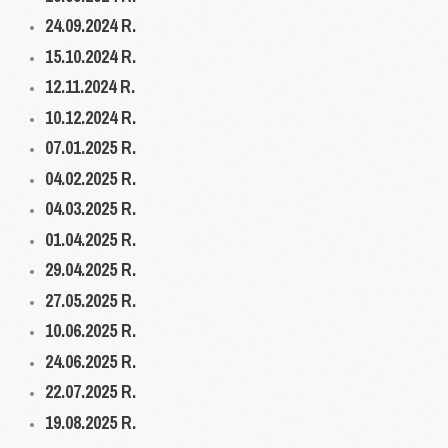
Akty prawne
24.09.2024 R.
Godziny Pracy
15.10.2024 R.
Standardy ochrony małoletnich
12.11.2024 R.
Oferta
10.12.2024 R.
Warto wiedzieć
07.01.2025 R.
Oferta 2025/2026
04.02.2025 R.
Nowości i Artykuły
04.03.2025 R.
01.04.2025 R.
Aktualności
29.04.2025 R.
Relacje
27.05.2025 R.
Artykuły
10.06.2025 R.
Gazetka - Wiadomości Poradniane
24.06.2025 R.
Galeria zdjęć
22.07.2025 R.
Orzecznictwo
19.08.2025 R.
Terminy posiedzeń