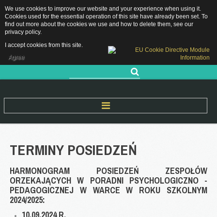
We use cookies to improve our website and your experience when using it.
Grójecka 11, 05-660 Warka
Cookies used for the essential operation of this site have already been set. To
sekretariat.pppwarka@grojec.pl
find out more about the cookies we use and how to delete them, see our
privacy policy
.
48 667 28 89 / 505 761 583
RODO
I accept cookies from this site.
DEKLARACJA DOSTĘPNOŚCI
Agree
Szukaj...
Start
TERMINY
POSIEDZEŃ
O Nas
HARMONOGRAM POSIEDZEŃ ZESPOŁÓW
Nasza historia
ORZEKAJĄCYCH W PORADNI PSYCHOLOGICZNO -
PEDAGOGICZNEJ W WARCE W ROKU SZKOLNYM
Kadra pedagogiczna
2024/2025:
Rejon Działania
10.09.2024 R.