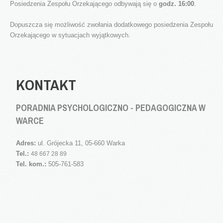
Posiedzenia Zespołu Orzekającego odbywają się o
godz. 16:00
.
Rodzaje wydawanych orzeczeń
Pytania i odpowiedzi
Dopuszcza się możliwość zwołania dodatkowego posiedzenia Zespołu
Orzekającego w sytuacjach wyjątkowych.
Wczesne Wspomaganie Rozwoju
Procedury
Harmonogramy
KONTAKT
Wydarzenia i Relacje
PORADNIA PSYCHOLOGICZNO - PEDAGOGICZNA W
Do pobrania
WARCE
Kontakt
Adres:
ul. Grójecka 11, 05-660 Warka
Tel.:
48 667 28 89
Tel. kom.:
505-761-583