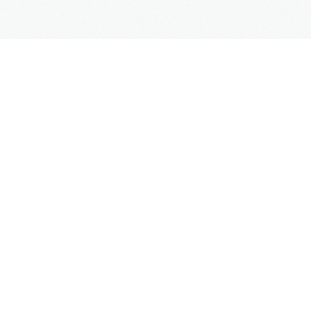
MENU
Start
O Nas
Oferta
Blog
Harmonogramy i procedury
Do pobrania
Kontakt
BLOG
Aktualności