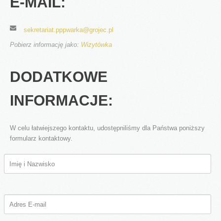
E-MAIL:
Rodzaje wydawanych orzeczeń
Pytania i odpowiedzi
sekretariat.pppwarka@grojec.pl
Wczesne Wspomaganie Rozwoju
Pobierz informację jako:
Wizytówka
Procedury
DODATKOWE
Harmonogramy
Wydarzenia i Relacje
INFORMACJE:
Do pobrania
Kontakt
W celu łatwiejszego kontaktu, udostępniliśmy dla Państwa poniższy
formularz kontaktowy.