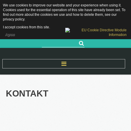
We use cookies to improve our website and your experience when using it.
Grójecka 11, 05-660 Warka
Cookies used for the essential operation of this site have already been set. To
sekretariat.pppwarka@grojec.pl
find out more about the cookies we use and how to delete them, see our
privacy policy
.
48 667 28 89 / 505 761 583
RODO
I accept cookies from this site.
DEKLARACJA DOSTĘPNOŚCI
Agree
Szukaj...
Start
KONTAKT
O Nas
Nasza historia
Kadra pedagogiczna
Rejon Działania