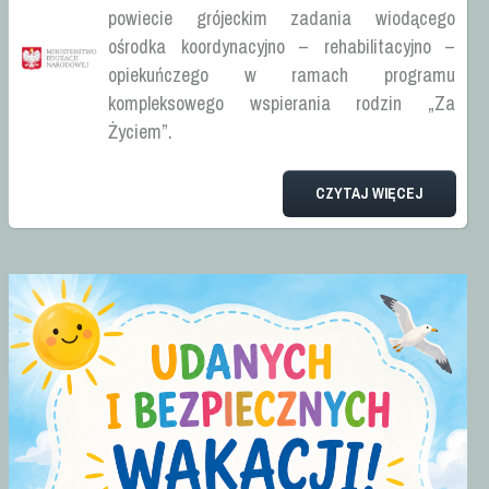
powiecie grójeckim zadania wiodącego
Rodzaje wydawanych orzeczeń
ośrodka koordynacyjno – rehabilitacyjno –
Pytania i odpowiedzi
opiekuńczego w ramach programu
Wczesne Wspomaganie Rozwoju
kompleksowego wspierania rodzin „Za
Życiem”.
Procedury
Harmonogramy
CZYTAJ WIĘCEJ
Wydarzenia i Relacje
Do pobrania
Kontakt