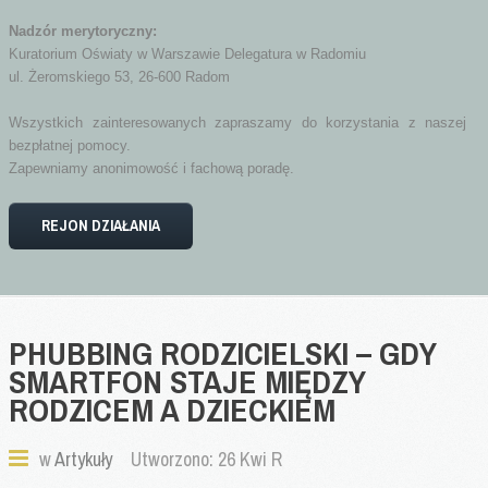
Nadzór merytoryczny:
Kuratorium Oświaty w Warszawie Delegatura w Radomiu
ul. Żeromskiego 53, 26-600 Radom
Wszystkich zainteresowanych zapraszamy do korzystania z naszej
bezpłatnej pomocy.
Zapewniamy anonimowość i fachową poradę.
REJON DZIAŁANIA
PHUBBING
RODZICIELSKI
–
GDY
SMARTFON
STAJE
MIĘDZY
RODZICEM
A
DZIECKIEM
w
Artykuły
Utworzono: 26 Kwi R