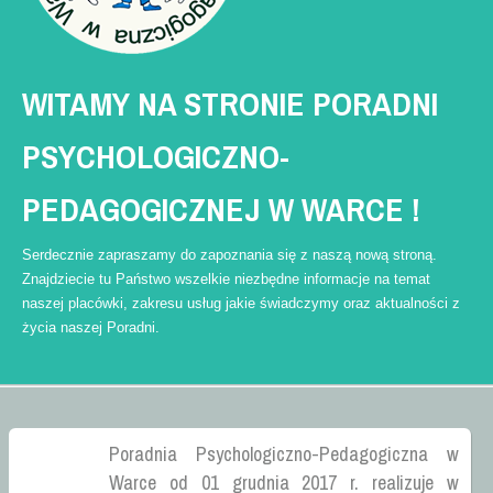
Akty prawne
Godziny Pracy
Standardy ochrony małoletnich
WITAMY
NA
STRONIE
PORADNI
Oferta
PSYCHOLOGICZNO-
Warto wiedzieć
Oferta 2025/2026
PEDAGOGICZNEJ
W
WARCE
!
Nowości i Artykuły
Serdecznie zapraszamy do zapoznania się z naszą nową stroną.
Aktualności
Znajdziecie tu Państwo wszelkie niezbędne informacje na temat
Relacje
naszej placówki, zakresu usług jakie świadczymy oraz aktualności z
życia naszej Poradni.
Artykuły
Gazetka - Wiadomości Poradniane
Galeria zdjęć
Orzecznictwo
Poradnia Psychologiczno-Pedagogiczna w
Terminy posiedzeń
Warce od 01 grudnia 2017 r. realizuje w