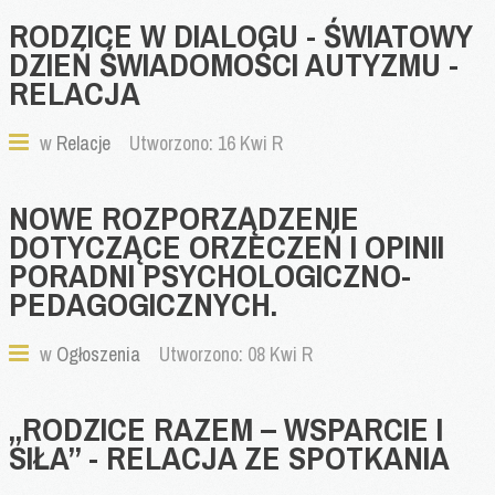
RODZICE
W
DIALOGU
-
ŚWIATOWY
DZIEŃ
ŚWIADOMOŚCI
AUTYZMU
-
RELACJA
w
Relacje
Utworzono: 16 Kwi R
NOWE
ROZPORZĄDZENIE
DOTYCZĄCE
ORZECZEŃ
I
OPINII
PORADNI
PSYCHOLOGICZNO-
PEDAGOGICZNYCH.
w
Ogłoszenia
Utworzono: 08 Kwi R
„RODZICE
RAZEM
–
WSPARCIE
I
SIŁA”
-
RELACJA
ZE
SPOTKANIA