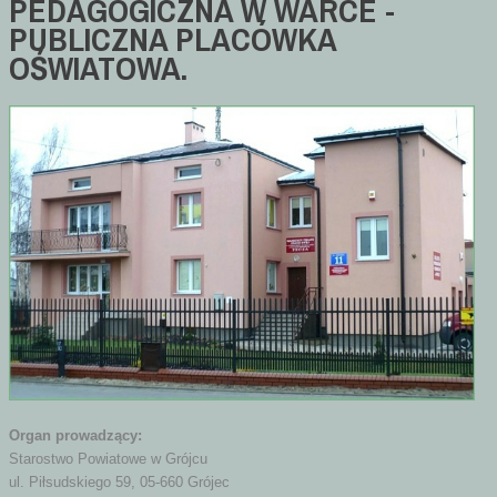
PEDAGOGICZNA
W
WARCE
-
PUBLICZNA
PLACÓWKA
OŚWIATOWA.
Organ prowadzący:
Starostwo Powiatowe w Grójcu
ul. Piłsudskiego 59, 05-660 Grójec