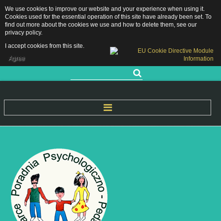
We use cookies to improve our website and your experience when using it.
Grójecka 11, 05-660 Warka
Cookies used for the essential operation of this site have already been set. To
sekretariat.pppwarka@grojec.pl
find out more about the cookies we use and how to delete them, see our
privacy policy
.
48 667 28 89 / 505 761 583
RODO
I accept cookies from this site.
DEKLARACJA DOSTĘPNOŚCI
Agree
Szukaj...
Start
O Nas
Nasza historia
Kadra pedagogiczna
Rejon Działania