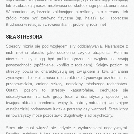
Akty prawne
lub przekraczają nasze możliwości do skutecznego poradzenia sobie.
Godziny Pracy
Wspomniane wydarzenia zakłócające określamy jako stresory. Ich
źródło może być zarówno fizyczne (np. hałas) jak i społeczne
Standardy ochrony małoletnich
(trudności w relacjach z rówieśnikami, problemy rodzinne)
Oferta
SIŁA STRESORA
Warto wiedzieć
Stresory różnią się pod względem siły oddziaływania. Najsłabsze z
Oferta 2025/2026
nich można określić jako codzienne zwykłe utrapienia. Pomimo
niewielkiej siły mogą być problematyczne ze względu na swoją
Nowości i Artykuły
powszechność (spóźnienie, konflikt z rodzicem). Kolejny poziom to
stresory poważne, charakteryzują się związkiem z tzw. zmianami
Aktualności
życiowymi. To okoliczności o charakterze życiowego przełomu jak:
Relacje
przeprowadzka, zmiana szkoły, narodziny młodszego rodzeństwa.
Artykuły
Ostatni poziom to stresory katastrofalne, cechujące się
oddziaływaniem na całe grupy ludzi w dramatyczny sposób (np.
Gazetka - Wiadomości Poradniane
trwająca aktualnie pandemia, wojny, katastrofy naturalne). Uderzające
Galeria zdjęć
w najbardziej podstawowe ludzkie potrzeby czy wartości. Stres który
im towarzyszy może pozostawić długotrwały ślad psychiczny.
Orzecznictwo
Stres nie musi wiązać się jedynie z wydarzeniami negatywnymi.
Terminy posiedzeń