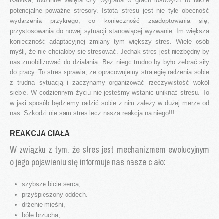
Randka, rodzinne święta czy wygrana w grach losowych to także
Rodzaje wydawanych orzeczeń
potencjalne poważne stresory. Istotą stresu jest nie tyle obecność
wydarzenia przykrego, co konieczność zaadoptowania się,
Pytania i odpowiedzi
przystosowania do nowej sytuacji stanowiącej wyzwanie. Im większa
Wczesne Wspomaganie Rozwoju
konieczność adaptacyjnej zmiany tym większy stres. Wiele osób
myśli, że nie chciałoby się stresować. Jednak stres jest niezbędny by
Procedury
nas zmobilizować do działania. Bez niego trudno by było zebrać siły
do pracy. To stres sprawia, że opracowujemy strategię radzenia sobie
Harmonogramy
z trudną sytuacją i zaczynamy organizować rzeczywistość wokół
Wydarzenia i Relacje
siebie. W codziennym życiu nie jesteśmy wstanie uniknąć stresu. To
w jaki sposób będziemy radzić sobie z nim zależy w dużej merze od
Do pobrania
nas. Szkodzi nie sam stres lecz nasza reakcja na niego!!!
Kontakt
REAKCJA CIAŁA
W związku z tym, że stres jest mechanizmem ewolucyjnym
o jego pojawieniu się informuje nas nasze ciało:
szybsze bicie serca,
przyśpieszony oddech,
drżenie mięśni,
bóle brzucha,