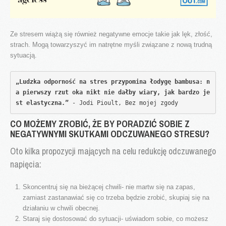
Ze stresem wiążą się również negatywne emocje takie jak lęk, złość,
strach. Mogą towarzyszyć im natrętne myśli związane z nową trudną
sytuacją.
„Ludzka odporność na stres przypomina łodygę bambusa: n
a pierwszy rzut oka nikt nie dałby wiary, jak bardzo je
st elastyczna.” 
- Jodi Pioult, Bez mojej zgody
CO MOŻEMY ZROBIĆ, ŻE BY PORADZIĆ SOBIE Z
NEGATYWNYMI SKUTKAMI ODCZUWANEGO STRESU?
Oto kilka propozycji mających na celu redukcję odczuwanego
napięcia:
Skoncentruj się na bieżącej chwili- nie martw się na zapas,
zamiast zastanawiać się co trzeba będzie zrobić, skupiaj się na
działaniu w chwili obecnej.
Staraj się dostosować do sytuacji- uświadom sobie, co możesz