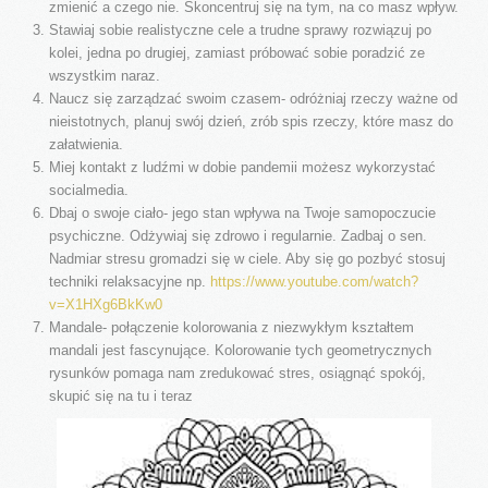
zmienić a czego nie. Skoncentruj się na tym, na co masz wpływ.
Stawiaj sobie realistyczne cele a trudne sprawy rozwiązuj po
kolei, jedna po drugiej, zamiast próbować sobie poradzić ze
wszystkim naraz.
Naucz się zarządzać swoim czasem- odróżniaj rzeczy ważne od
nieistotnych, planuj swój dzień, zrób spis rzeczy, które masz do
załatwienia.
Miej kontakt z ludźmi w dobie pandemii możesz wykorzystać
socialmedia.
Dbaj o swoje ciało- jego stan wpływa na Twoje samopoczucie
psychiczne. Odżywiaj się zdrowo i regularnie. Zadbaj o sen.
Nadmiar stresu gromadzi się w ciele. Aby się go pozbyć stosuj
techniki relaksacyjne np.
https://www.youtube.com/watch?
v=X1HXg6BkKw0
Mandale- połączenie kolorowania z niezwykłym kształtem
mandali jest fascynujące. Kolorowanie tych geometrycznych
rysunków pomaga nam zredukować stres, osiągnąć spokój,
skupić się na tu i teraz