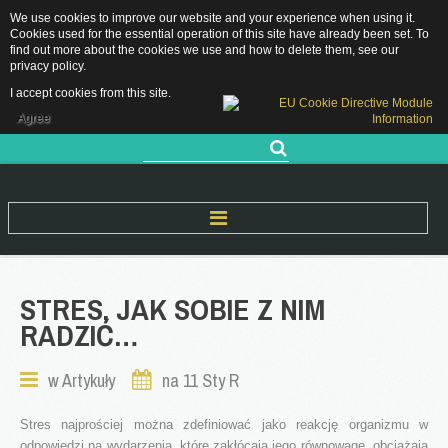
We use cookies to improve our website and your experience when using it.
Grójecka 11, 05-660 Warka
Cookies used for the essential operation of this site have already been set. To
sekretariat.pppwarka@grojec.pl
find out more about the cookies we use and how to delete them, see our
privacy policy
.
48 667 28 89 / 505 761 583
RODO
I accept cookies from this site.
DEKLARACJA DOSTĘPNOŚCI
Agree
Szukaj...
Start
STRES.
JAK
SOBIE
Z
NIM
RADZIĆ…
O Nas
Nasza historia
w
Artykuły
na 11 Sty R
Kadra pedagogiczna
Rejon Działania
Stres najprościej można zdefiniować jako reakcję organizmu w
odpowiedzi na wydarzenia, które zakłócają jego równowagę, obciążają