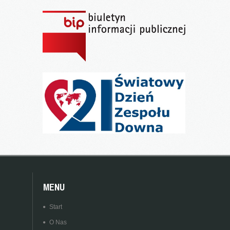
MENU
Start
O Nas