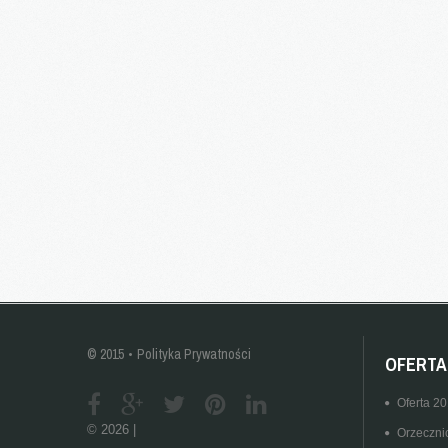
© 2015
Polityka Prywatności
OFERTA
Oferta 2
©
2026
Orzeczni