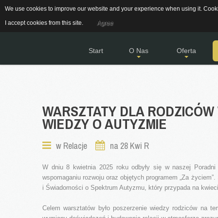
We use cookies to improve our website and your experience when using it. Cookie
Grójecka 11, 05-660 Warka
sekretariat.pppwarka@g
I accept cookies from this site.
Agree
Start
O Nas
Oferta
Nasza historia
Warto wiedzieć
WARSZTATY
DLA
RODZICÓW
Kadra pedagogiczna
Oferta 2025/2026
WIEDZY
O
AUTYZMIE
Rejon Działania
Akty prawne
w
Relacje
na 28 Kwi R
Godziny Pracy
Standardy ochrony
W dniu 8 kwietnia 2025 roku odbyły się w naszej Poradni
małoletnich
wspomaganiu rozwoju oraz objętych programem „Za życiem”.
i Świadomości o Spektrum Autyzmu, który przypada na kwiec
Celem warsztatów było poszerzenie wiedzy rodziców na tem