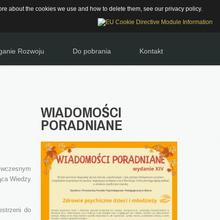
Szukaj...
 more about the cookies we use and how to delete them, see our
JA DOSTĘPNOŚCI
privacy policy
.
anie Rozwoju
Do pobrania
Kontakt
WIADOMOŚCI
PORADNIANE
e wczesnym
ąca Wiedzy
strzeni do