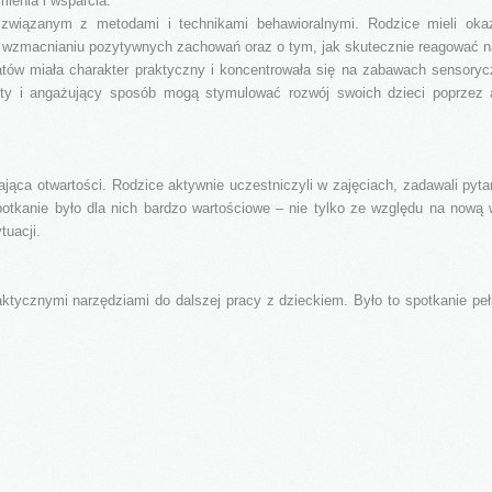
ienia i wsparcia.
związanym z metodami i technikami behawioralnymi. Rodzice mieli oka
 o wzmacnianiu pozytywnych zachowań oraz o tym, jak skutecznie reagować n
tów miała charakter praktyczny i koncentrowała się na zabawach sensoryc
osty i angażujący sposób mogą stymulować rozwój swoich dzieci poprzez 
ąca otwartości. Rodzice aktywnie uczestniczyli w zajęciach, zadawali pytania
potkanie było dla nich bardzo wartościowe – nie tylko ze względu na nową 
tuacji.
raktycznymi narzędziami do dalszej pracy z dzieckiem. Było to spotkanie peł