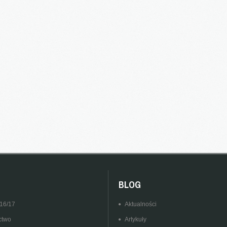
BLOG
016/17
Aktualności
ctwo
Artykuły