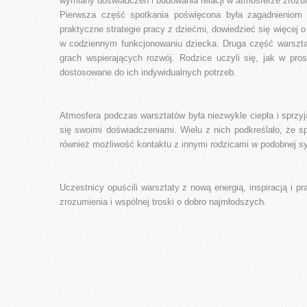
wymiany doświadczeń i budowania relacji w atmosferze zrozum
Pierwsza część spotkania poświęcona była zagadnieniom 
praktyczne strategie pracy z dziećmi, dowiedzieć się więcej
w codziennym funkcjonowaniu dziecka. Druga część warszta
grach wspierających rozwój. Rodzice uczyli się, jak w pr
dostosowane do ich indywidualnych potrzeb.
Atmosfera podczas warsztatów była niezwykle ciepła i sprzyjaj
się swoimi doświadczeniami. Wielu z nich podkreślało, że s
również możliwość kontaktu z innymi rodzicami w podobnej sy
Uczestnicy opuścili warsztaty z nową energią, inspiracją i p
zrozumienia i wspólnej troski o dobro najmłodszych.