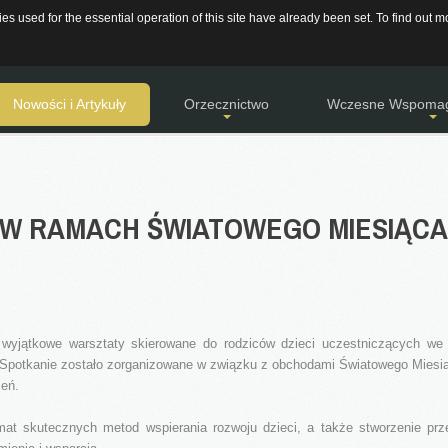
s used for the essential operation of this site have already been set. To find out
rojec.pl
48 667 28 89 / 505 761 583
RODO
DEKLARAC
Nowości i Artykuły
Orzecznictwo
Wczesne Wspomag
Aktualności
Terminy posiedzeń
Procedury
W
RAMACH
ŚWIATOWEGO
MIESIĄCA
Relacje
Rodzaje wydawanych orzeczeń
Harmonogramy
Artykuły
Pytania i odpowiedzi
Wydarzenia i Relacje
Gazetka - Wiadomości Poradniane
Galeria zdjęć
 wyjątkowe warsztaty skierowane do rodziców dzieci uczestniczących w
 Spotkanie zostało zorganizowane w związku z obchodami Światowego Miesi
ień.
at skutecznych metod wspierania rozwoju dzieci, a także stworzenie prze