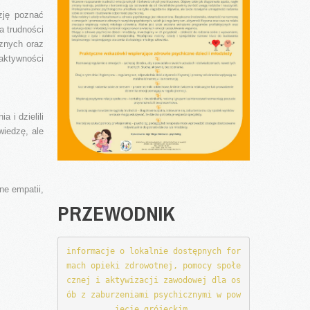
zję poznać
a trudności
znych oraz
aktywności
 i dzielili
wiedzę, ale
ne empatii,
PRZEWODNIK
informacje o lokalnie dostępnych for
mach opieki zdrowotnej, pomocy społe
cznej i aktywizacji zawodowej dla os
ób z zaburzeniami psychicznymi w pow
iecie grójeckim.