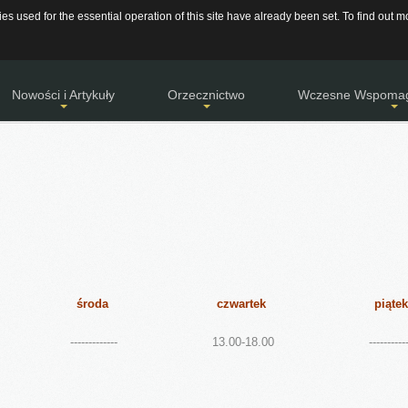
s used for the essential operation of this site have already been set. To find out
rojec.pl
48 667 28 89 / 505 761 583
RODO
DEKLARAC
Nowości i Artykuły
Orzecznictwo
Wczesne Wspomag
Aktualności
Terminy posiedzeń
Procedury
Relacje
Rodzaje wydawanych orzeczeń
Harmonogramy
Artykuły
Pytania i odpowiedzi
Wydarzenia i Relacje
Gazetka - Wiadomości Poradniane
Galeria zdjęć
środa
czwartek
piątek
-------------
13.00-18.00
----------