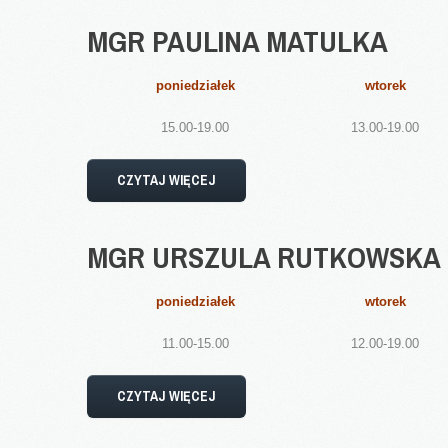
MGR
PAULINA
MATULKA
poniedziałek
wtorek
15.00-19.00
13.00-19.00
CZYTAJ WIĘCEJ
MGR
URSZULA
RUTKOWSKA
poniedziałek
wtorek
11.00-15.00
12.00-19.00
CZYTAJ WIĘCEJ