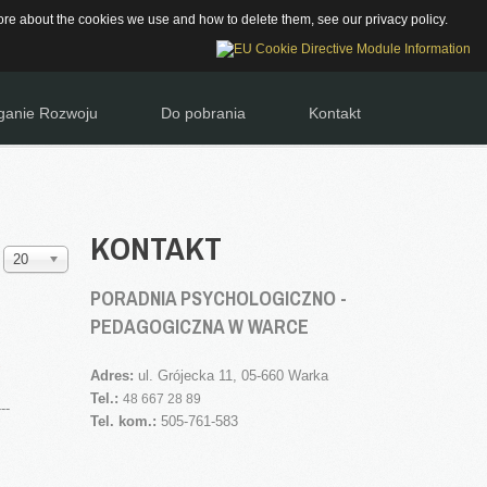
Szukaj...
 more about the cookies we use and how to delete them, see our
JA DOSTĘPNOŚCI
privacy policy
.
anie Rozwoju
Do pobrania
Kontakt
KONTAKT
Pokaż
20
#
PORADNIA PSYCHOLOGICZNO -
PEDAGOGICZNA W WARCE
Adres:
ul. Grójecka 11, 05-660 Warka
Tel.:
48 667 28 89
---
Tel. kom.:
505-761-583