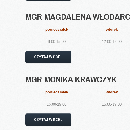
MGR
MAGDALENA
WŁODARC
poniedziałek
wtorek
8.00-15.00
12.00-17.00
CZYTAJ WIĘCEJ
MGR
MONIKA
KRAWCZYK
poniedziałek
wtorek
16.00-19.00
15.00-19.00
CZYTAJ WIĘCEJ