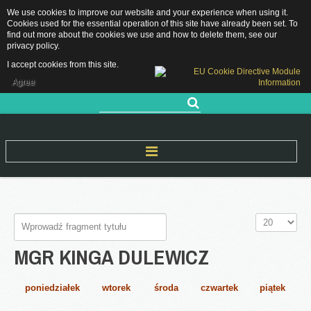
We use cookies to improve our website and your experience when using it.
Grójecka 11, 05-660 Warka
Cookies used for the essential operation of this site have already been set. To
sekretariat.pppwarka@grojec.pl
find out more about the cookies we use and how to delete them, see our
privacy policy
.
48 667 28 89 / 505 761 583
RODO
I accept cookies from this site.
DEKLARACJA DOSTĘPNOŚCI
Agree
Szukaj...
Start
Wprowadź
Pokaż
O Nas
fragment
#
MGR
KINGA
DULEWICZ
tytułu
Nasza historia
Kadra pedagogiczna
poniedziałek
wtorek
środa
czwartek
piątek
Rejon Działania