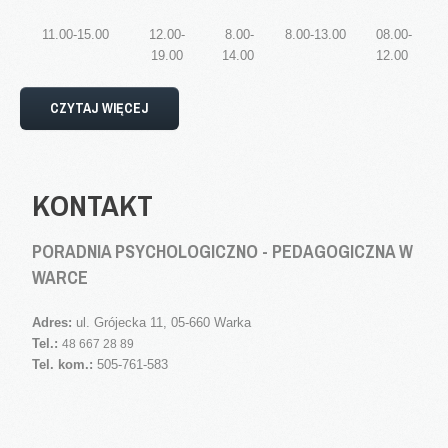
Rodzaje wydawanych orzeczeń
11.00-15.00
12.00-
8.00-
8.00-13.00
08.00-
Pytania i odpowiedzi
19.00
14.00
12.00
Wczesne Wspomaganie Rozwoju
CZYTAJ WIĘCEJ
Procedury
Harmonogramy
Wydarzenia i Relacje
KONTAKT
Do pobrania
PORADNIA PSYCHOLOGICZNO - PEDAGOGICZNA W
Kontakt
WARCE
Adres:
ul. Grójecka 11, 05-660 Warka
Tel.:
48 667 28 89
Tel. kom.:
505-761-583