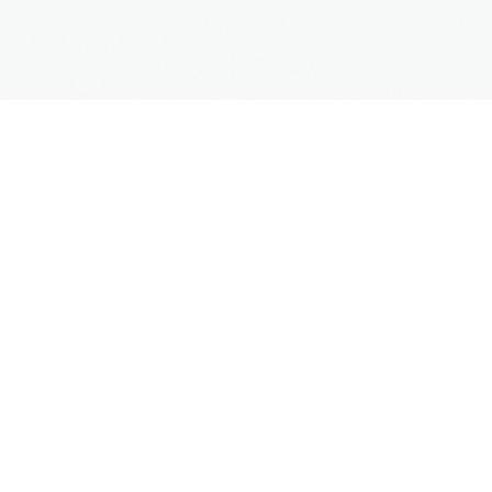
MENU
Start
O Nas
Oferta
Blog
Harmonogramy i procedury
Do pobrania
Kontakt
BLOG