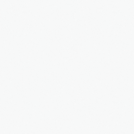
Rodzaje wydawanych orzeczeń
Pytania i odpowiedzi
Wczesne Wspomaganie Rozwoju
Procedury
Harmonogramy
Wydarzenia i Relacje
Do pobrania
Kontakt