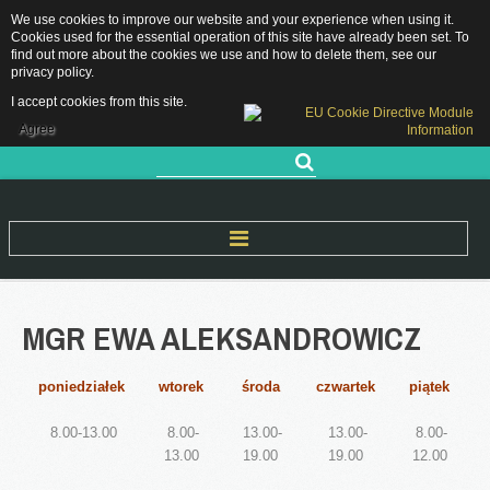
We use cookies to improve our website and your experience when using it.
Grójecka 11, 05-660 Warka
Cookies used for the essential operation of this site have already been set. To
sekretariat.pppwarka@grojec.pl
find out more about the cookies we use and how to delete them, see our
privacy policy
.
48 667 28 89 / 505 761 583
RODO
I accept cookies from this site.
DEKLARACJA DOSTĘPNOŚCI
Agree
Szukaj...
Start
MGR
EWA
ALEKSANDROWICZ
O Nas
poniedziałek
wtorek
środa
czwartek
piątek
Nasza historia
Kadra pedagogiczna
8.00-13.00
8.00-
13.00-
13.00-
8.00-
13.00
19.00
19.00
12.00
Rejon Działania