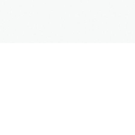
MENU
Start
O Nas
Oferta
Blog
Harmonogramy i procedury
Do pobrania
Kontakt