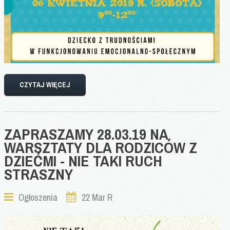
CZYTAJ WIĘCEJ
ZAPRASZAMY
28.03.19
NA
WARSZTATY
DLA
RODZICÓW
Z
DZIEĆMI
-
NIE
TAKI
RUCH
STRASZNY
Ogłoszenia
22 Mar R