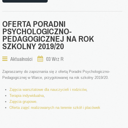
Akty prawne
Godziny Pracy
Standardy ochrony małoletnich
OFERTA
PORADNI
PSYCHOLOGICZNO-
Oferta
PEDAGOGICZNEJ
NA
ROK
Warto wiedzieć
SZKOLNY
2019/20
Oferta 2025/2026
Aktualności
03 Wrz R
Nowości i Artykuły
Aktualności
Zapraszamy do zapoznania się z ofertą Poradni Psychologiczno-
Relacje
Pedagogicznej w Warce, przygotowanej na rok szkolny 2019/20.
Artykuły
Zajęcia warsztatowe dla nauczycieli i rodziców
,
Gazetka - Wiadomości Poradniane
Terapia indywidualna
,
Zajęcia grupowe
.
Galeria zdjęć
Oferta zajęć realizowanych na terenie szkół i placówek
Orzecznictwo
Terminy posiedzeń