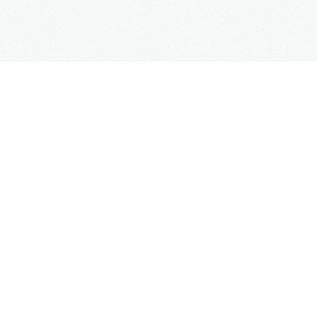
MENU
Start
O Nas
Oferta
Blog
Harmonogramy i procedury
Do pobrania
Kontakt
BLOG