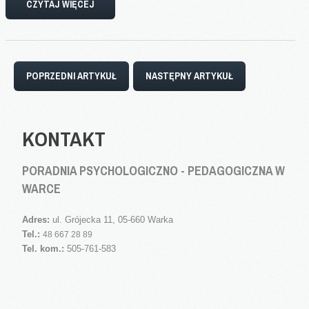
CZYTAJ WIĘCEJ
POPRZEDNI ARTYKUŁ
NASTĘPNY ARTYKUŁ
KONTAKT
PORADNIA PSYCHOLOGICZNO - PEDAGOGICZNA W
WARCE
Adres:
ul. Grójecka 11, 05-660 Warka
Tel.:
48 667 28 89
Tel. kom.:
505-761-583