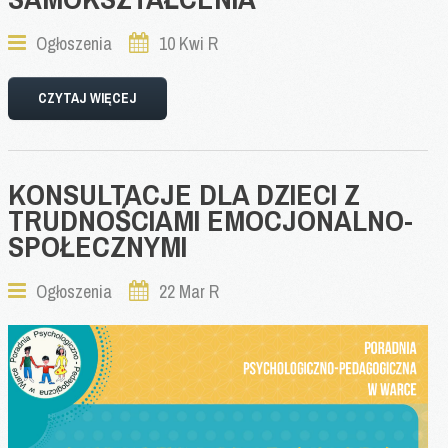
Ogłoszenia
10 Kwi R
CZYTAJ WIĘCEJ
KONSULTACJE
DLA
DZIECI
Z
TRUDNOŚCIAMI
EMOCJONALNO-
SPOŁECZNYMI
Ogłoszenia
22 Mar R