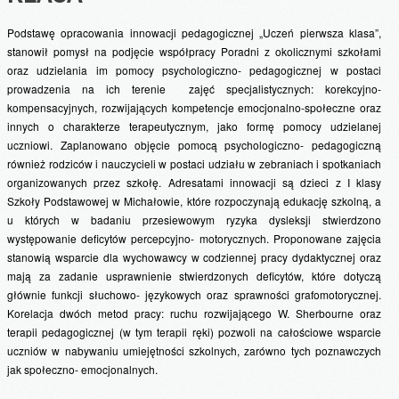
Podstawę opracowania innowacji pedagogicznej „Uczeń pierwsza klasa”,
stanowił pomysł na podjęcie współpracy Poradni z okolicznymi szkołami
oraz udzielania im pomocy psychologiczno- pedagogicznej w postaci
prowadzenia na ich terenie zajęć specjalistycznych: korekcyjno-
kompensacyjnych, rozwijających kompetencje emocjonalno-społeczne oraz
innych o charakterze terapeutycznym, jako formę pomocy udzielanej
uczniowi. Zaplanowano objęcie pomocą psychologiczno- pedagogiczną
również rodziców i nauczycieli w postaci udziału w zebraniach i spotkaniach
organizowanych przez szkołę. Adresatami innowacji są dzieci z I klasy
Szkoły Podstawowej w Michałowie, które rozpoczynają edukację szkolną, a
u których w badaniu przesiewowym ryzyka dysleksji stwierdzono
występowanie deficytów percepcyjno- motorycznych. Proponowane zajęcia
stanowią wsparcie dla wychowawcy w codziennej pracy dydaktycznej oraz
mają za zadanie usprawnienie stwierdzonych deficytów, które dotyczą
głównie funkcji słuchowo- językowych oraz sprawności grafomotorycznej.
Korelacja dwóch metod pracy: ruchu rozwijającego W. Sherbourne oraz
terapii pedagogicznej (w tym terapii ręki) pozwoli na całościowe wsparcie
uczniów w nabywaniu umiejętności szkolnych, zarówno tych poznawczych
jak społeczno- emocjonalnych.