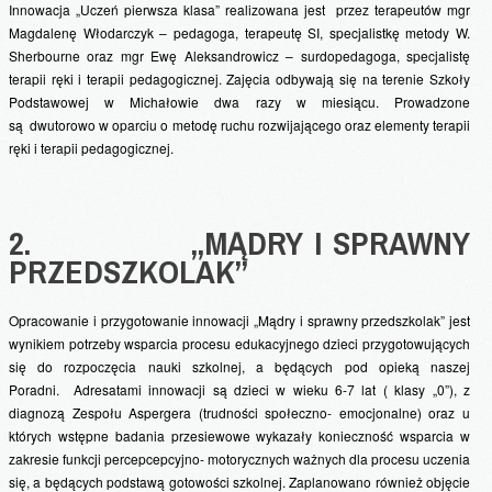
Innowacja „Uczeń pierwsza klasa” realizowana jest przez terapeutów mgr
Magdalenę Włodarczyk – pedagoga, terapeutę SI, specjalistkę metody W.
Sherbourne oraz mgr Ewę Aleksandrowicz – surdopedagoga, specjalistę
terapii ręki i terapii pedagogicznej. Zajęcia odbywają się na terenie Szkoły
Podstawowej w Michałowie dwa razy w miesiącu. Prowadzone
są dwutorowo w oparciu o metodę ruchu rozwijającego oraz elementy terapii
ręki i terapii pedagogicznej.
2. „MĄDRY I SPRAWNY
PRZEDSZKOLAK”
Opracowanie i przygotowanie innowacji „Mądry i sprawny przedszkolak” jest
wynikiem potrzeby wsparcia procesu edukacyjnego dzieci przygotowujących
się do rozpoczęcia nauki szkolnej, a będących pod opieką naszej
Poradni. Adresatami innowacji są dzieci w wieku 6-7 lat ( klasy „0”), z
diagnozą Zespołu Aspergera (trudności społeczno- emocjonalne) oraz u
których wstępne badania przesiewowe wykazały konieczność wsparcia w
zakresie funkcji percepcepcyjno- motorycznych ważnych dla procesu uczenia
się, a będących podstawą gotowości szkolnej. Zaplanowano również objęcie