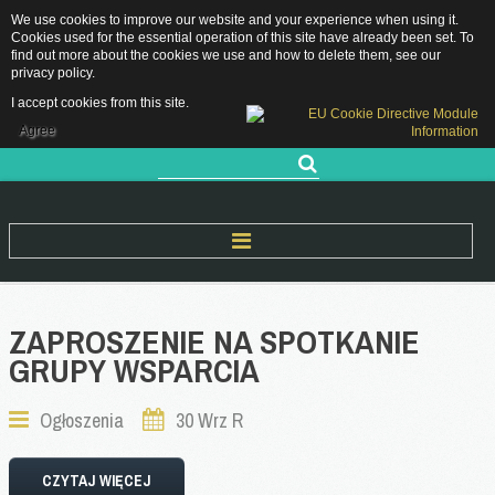
We use cookies to improve our website and your experience when using it.
Grójecka 11, 05-660 Warka
Cookies used for the essential operation of this site have already been set. To
sekretariat.pppwarka@grojec.pl
find out more about the cookies we use and how to delete them, see our
privacy policy
.
48 667 28 89 / 505 761 583
RODO
I accept cookies from this site.
DEKLARACJA DOSTĘPNOŚCI
Agree
Szukaj...
Start
ZAPROSZENIE
NA
SPOTKANIE
GRUPY
WSPARCIA
O Nas
Nasza historia
Ogłoszenia
30 Wrz R
Kadra pedagogiczna
Rejon Działania
CZYTAJ WIĘCEJ