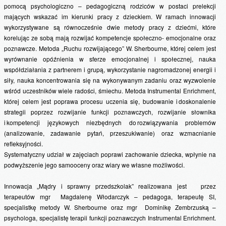
pomocą psychologiczno – pedagogiczną rodziców w postaci prelekcji
mających wskazać im kierunki pracy z dzieckiem. W ramach innowacji
wykorzystywane są równocześnie dwie metody pracy z dziećmi, które
korelując ze sobą mają rozwijać kompetencje społeczno- emocjonalne oraz
poznawcze. Metoda „Ruchu rozwijającego” W. Sherbourne, której celem jest
wyrównanie opóźnienia w sferze emocjonalnej i społecznej, nauka
współdziałania z partnerem i grupą, wykorzystanie nagromadzonej energii i
siły, nauka koncentrowania się na wykonywanym zadaniu oraz wyzwolenie
wśród uczestników wiele radości, śmiechu. Metoda Instrumental Enrichment,
której celem jest poprawa procesu uczenia się, budowanie i doskonalenie
strategii poprzez rozwijanie funkcji poznawczych, rozwijanie słownika
i kompetencji językowych niezbędnych do rozwiązywania problemów
(analizowanie, zadawanie pytań, przeszukiwanie) oraz wzmacnianie
refleksyjności.
Systematyczny udział w zajęciach poprawi zachowanie dziecka, wpłynie na
podwyższenie jego samooceny oraz wiary we własne możliwości.
Innowacja „Mądry i sprawny przedszkolak” realizowana jest przez
terapeutów mgr Magdalenę Włodarczyk – pedagoga, terapeutę SI,
specjalistkę metody W. Sherbourne oraz mgr Dominikę Zembrzuską –
psychologa, specjalistę terapii funkcji poznawczych Instrumental Enrichment.