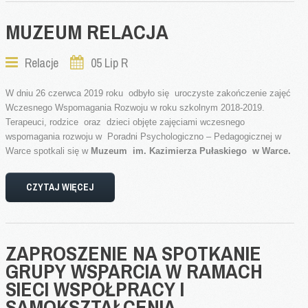
MUZEUM
RELACJA
Relacje
05 Lip R
W dniu 26 czerwca 2019 roku odbyło się uroczyste zakończenie zajęć
Wczesnego Wspomagania Rozwoju w roku szkolnym 2018-2019.
Terapeuci, rodzice oraz dzieci objęte zajęciami wczesnego
wspomagania rozwoju w Poradni Psychologiczno – Pedagogicznej w
Warce spotkali się w
Muzeum im. Kazimierza Pułaskiego w Warce.
CZYTAJ WIĘCEJ
ZAPROSZENIE
NA
SPOTKANIE
GRUPY
WSPARCIA
W
RAMACH
SIECI
WSPÓŁPRACY
I
SAMOKSZTAŁCENIA