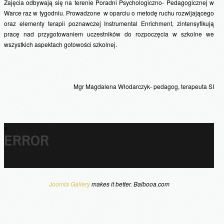
Zajęcia odbywają się na terenie Poradni Psychologiczno- Pedagogicznej w
Warce raz w tygodniu. Prowadzone w oparciu o metodę ruchu rozwijającego
oraz elementy terapii poznawczej Instrumental Enrichment, zintensyfikują
pracę nad przygotowaniem uczestników do rozpoczęcia w szkolne we
wszystkich aspektach gotowości szkolnej.
Mgr Magdalena Włodarczyk- pedagog, terapeuta SI
ERROR
Joomla Gallery
makes it better. Balbooa.com