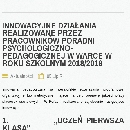
Rodzaje wydawanych orzeczeń
Pytania i odpowiedzi
INNOWACYJNE
DZIAŁANIA
Wczesne Wspomaganie Rozwoju
REALIZOWANE
PRZEZ
Procedury
PRACOWNIKÓW
PORADNI
Harmonogramy
PSYCHOLOGICZNO-
Wydarzenia i Relacje
PEDAGOGICZNEJ
W
WARCE
W
ROKU
SZKOLNYM
2018/2019
Do pobrania
Aktualności
05 Lip R
Kontakt
Innowacją pedagogiczną są nowatorskie rozwiązania programowe,
organizacyjne lub metodyczne, mające na celu poprawę jakości pracy
placówek oświatowych. W Poradni realizowane są obecnie następujące
innowacje:
1. „UCZEŃ PIERWSZA
KLASA”