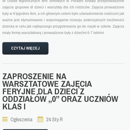
W czasie tegorocznych ferii zimowych w Poradni zostały przeprowadzone
zajęcia grupowe dl dzieci i warsztaty dla ich rodziców. Zajęcia prowadzone
były w II tygodniu ferii, a ich głównym celem było uświadomienie rodzicom jak
ważne jest stymulowanie i wspomaganie rozwoju potencjalnych możliwości
dziecka w celu jak najlepszego przygotowania go do nauki w szkole. Zajęcia
miały formę warsztatową i prowadzone były z dziećmi 6-7 letnimi.
CZYTAJ WIĘCEJ
ZAPROSZENIE
NA
WARSZTATOWE
ZAJĘCIA
FERYJNE
DLA
DZIECI
Z
ODDZIAŁÓW
„0”
ORAZ
UCZNIÓW
KLAS
I
Ogłoszenia
24 Sty R