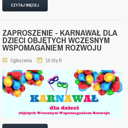
CZYTAJ WIĘCEJ
ZAPROSZENIE
-
KARNAWAŁ
DLA
DZIECI
OBJĘTYCH
WCZESNYM
WSPOMAGANIEM
ROZWOJU
Ogłoszenia
16 Sty R